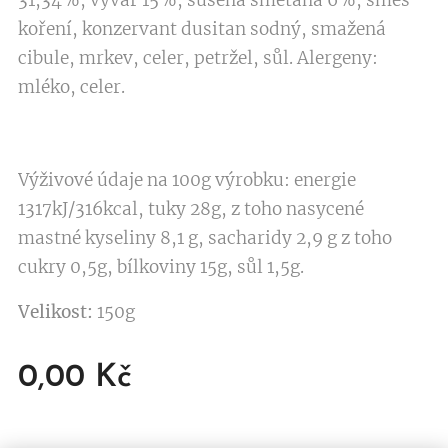
31,34%, vývar 15%, sušená smetana 6%, směs
koření, konzervant dusitan sodný, smažená
cibule, mrkev, celer, petržel, sůl. Alergeny:
mléko, celer.
Výživové údaje na 100g výrobku: energie
1317kJ/316kcal, tuky 28g, z toho nasycené
mastné kyseliny 8,1 g, sacharidy 2,9 g z toho
cukry 0,5g, bílkoviny 15g, sůl 1,5g.
Velikost:
150g
0,00
Kč