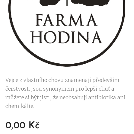
Vejce z vlastního chovu znamenají především
čerstvost. Jsou synonymem pro lepší chuť a
můžete si být jisti, že neobsahují antibiotika ani
chemikálie.
0,00
Kč